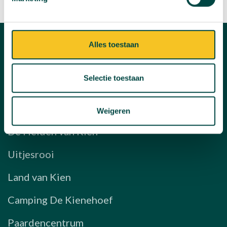
Alles toestaan
Streekpark Kienehoef
Selectie toestaan
Kinderboerderij
Speeltuin met waterbeleving
Weigeren
De Helden van Kien
Uitjesrooi
Land van Kien
Camping De Kienehoef
Paardencentrum