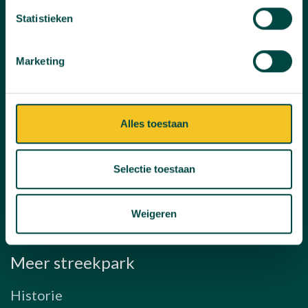
Statistieken
Uitjesrooi
Land van Kien
Marketing
Camping De Kienehoef
Paardencentrum
Alles toestaan
Golfbaan De Schoot
Selectie toestaan
Sportpark
Weigeren
Meer streekpark
Historie