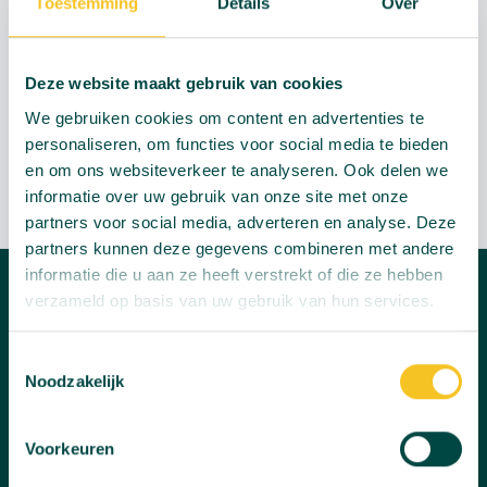
Toestemming
Details
Over
of langer volhouden in het wild.
Wist je dat de levendige kleuren en patronen op de
Deze website maakt gebruik van cookies
vlinders hen de fantasierijke bijnaam: 'vliegende
We gebruiken cookies om content en advertenties te
bloemen' hebben opgeleverd?
personaliseren, om functies voor social media te bieden
en om ons websiteverkeer te analyseren. Ook delen we
informatie over uw gebruik van onze site met onze
partners voor social media, adverteren en analyse. Deze
partners kunnen deze gegevens combineren met andere
informatie die u aan ze heeft verstrekt of die ze hebben
verzameld op basis van uw gebruik van hun services.
Streekpark Kienehoef
Toestemmingsselectie
Kinderboerderij
Noodzakelijk
Speeltuin met waterbeleving
Voorkeuren
De Helden van Kien