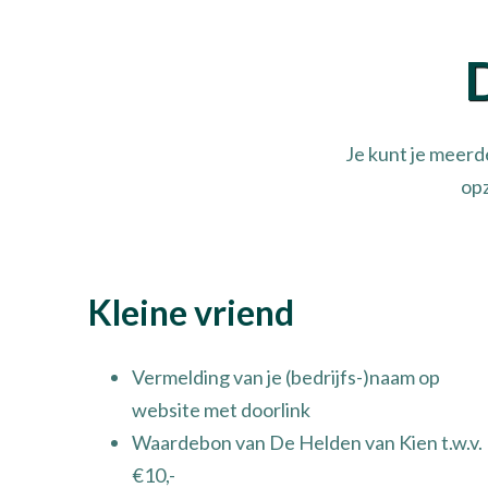
Je kunt je meerd
opz
Kleine vriend
Vermelding van je (bedrijfs-)naam op
website met doorlink
Waardebon van De Helden van Kien t.w.v.
€10,-