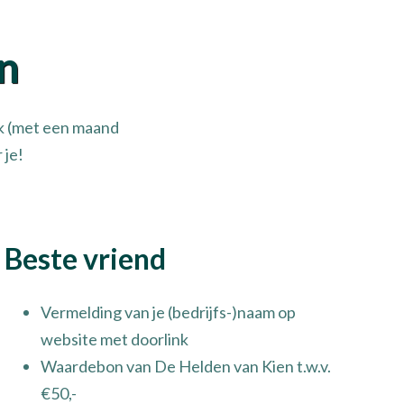
n
jk (met een maand
 je!
Beste vriend
Vermelding van je (bedrijfs-)naam op
website met doorlink
Waardebon van De Helden van Kien t.w.v.
€50,-