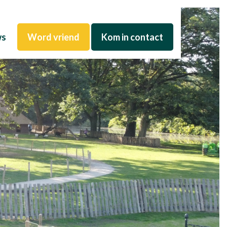
ws
Word vriend
Kom in contact