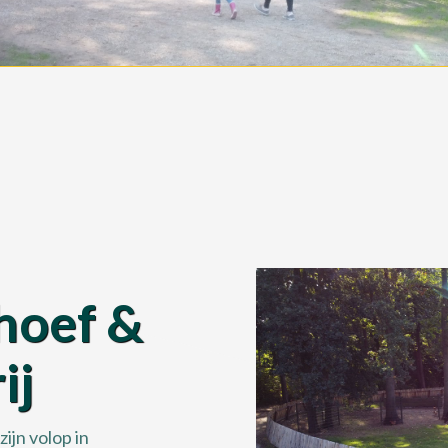
hoef &
ij
ijn volop in