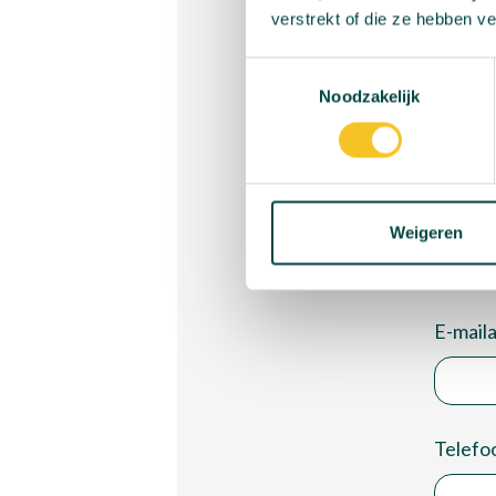
verstrekt of die ze hebben v
Toestemmingsselectie
Wil je meer weten o
Noodzakelijk
Voor- 
Weigeren
E-mail
Telef