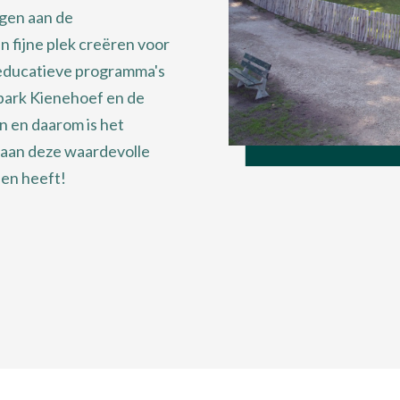
ngen aan de
n fijne plek creëren voor
n educatieve programma's
kpark Kienehoef en de
n en daarom is het
j aan deze waardevolle
den heeft!