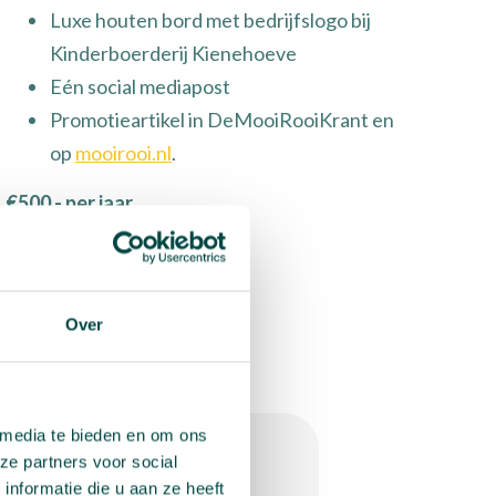
Luxe houten bord met bedrijfslogo bij
Kinderboerderij Kienehoeve
Eén social mediapost
Promotieartikel in DeMooiRooiKrant en
op
mooirooi.nl
.
€500,- per jaar
Over
 media te bieden en om ons
ze partners voor social
nformatie die u aan ze heeft