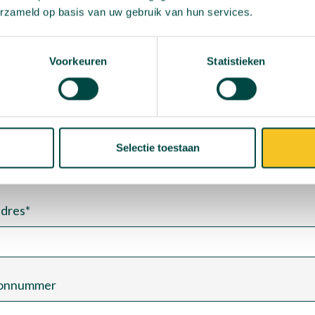
Meer informatie
erzameld op basis van uw gebruik van hun services.
ver De Vriendenpakketten, heb je een vraag óf wil je vri
Voorkeuren
Statistieken
contact met ons op via het contactformulier hieronder.
en achternaam*
Selectie toestaan
adres*
oonnummer