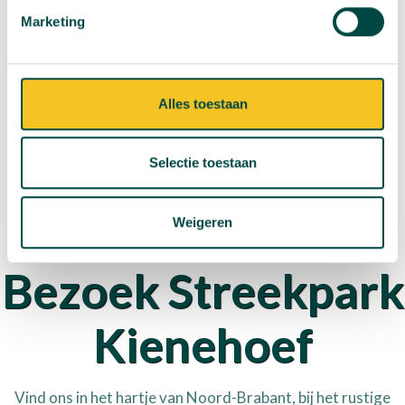
Marketing
schik heeft in het sleeën.
Alles toestaan
Selectie toestaan
Weigeren
Locatie
Bezoek Streekpark
Kienehoef
Vind ons in het hartje van Noord-Brabant, bij het rustige