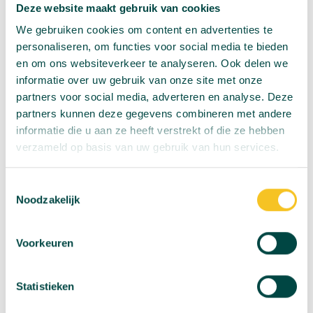
Deze website maakt gebruik van cookies
Veghel. Daar heeft ze van haar opa het schaatsen
We gebruiken cookies om content en advertenties te
geleerd.
personaliseren, om functies voor social media te bieden
en om ons websiteverkeer te analyseren. Ook delen we
Aan de andere kant van Rooi, op de Heikant genoot de
informatie over uw gebruik van onze site met onze
jeugd ook volop van de winterse omstandigheden. Daar
partners voor social media, adverteren en analyse. Deze
nodigde de geluidswal uit tot sleetje rijden. Zes meter
partners kunnen deze gegevens combineren met andere
met de slee omhoog sjouwen en dan de zwaartekracht
informatie die u aan ze heeft verstrekt of die ze hebben
het werk laten doen.
verzameld op basis van uw gebruik van hun services.
Voor Daphne was het de eerste keer dat ze hier sleede,
Toestemmingsselectie
maar haar vriendin Isabel heeft al de hele week gesleed.
Noodzakelijk
Dat is ook niet gek, want ze woont om de hoek en kan
elke vrije minuut gebruiken om van de berg af te razen.
Voorkeuren
Voor Evi Becx is het allemaal heel erg spannend. Ze is
een keer met haar moeder van de berg gesleed, maar
Statistieken
‘dat deed au’. Met haar vader Edu, gaat het veel beter,
“met pappa val ik niet”, zegt de jonge dame die zichtbaar