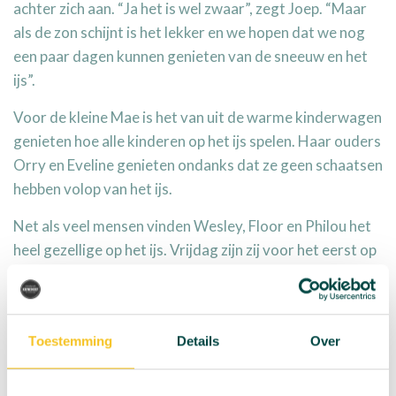
achter zich aan. “Ja het is wel zwaar”, zegt Joep. “Maar
als de zon schijnt is het lekker en we hopen dat we nog
een paar dagen kunnen genieten van de sneeuw en het
ijs”.
Voor de kleine Mae is het van uit de warme kinderwagen
genieten hoe alle kinderen op het ijs spelen. Haar ouders
Orry en Eveline genieten ondanks dat ze geen schaatsen
hebben volop van het ijs.
Net als veel mensen vinden Wesley, Floor en Philou het
heel gezellige op het ijs. Vrijdag zijn zij voor het eerst op
het ijs geweest en ook zaterdag genieten ze weer met
volle teugen. “Ik heb nog nooit meegemaakt dat er
zoveel sneeuw is gevallen”, vertelt Floor. Philou schaats
Toestemming
Details
Over
voor het eerst op de nieuwe schaatsen die ze met
Sinterklaas heeft gekregen. Alle drie hebben ze al
eerder geschaatst. Dat was op de kunstijsbaan in